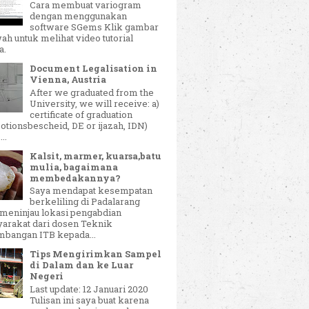
Cara membuat variogram
dengan menggunakan
software SGems Klik gambar
ah untuk melihat video tutorial
a.
Document Legalisation in
Vienna, Austria
After we graduated from the
University, we will receive: a)
certificate of graduation
tionsbescheid, DE or ijazah, IDN)
..
Kalsit, marmer, kuarsa,batu
mulia, bagaimana
membedakannya?
Saya mendapat kesempatan
berkeliling di Padalarang
 meninjau lokasi pengabdian
arakat dari dosen Teknik
mbangan ITB kepada...
Tips Mengirimkan Sampel
di Dalam dan ke Luar
Negeri
Last update: 12 Januari 2020
Tulisan ini saya buat karena