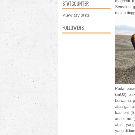
magnetit (
STATCOUNTER
Semakin g
makin tingg
View My Stats
FOLLOWERS
Pada pasir
(SiO2), zi
berwarna p
atau gampi
kasiterit 
xenotime (
atas, yang
yang didomi