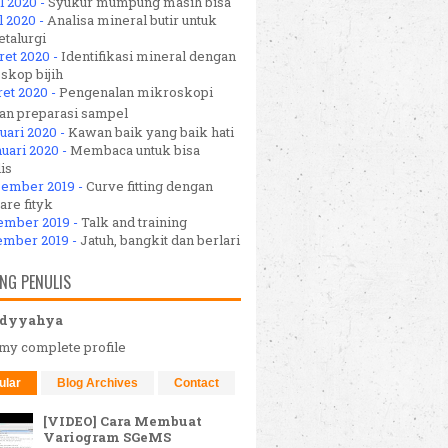
l 2020 -
Syukur mumpung masih bisa
l 2020 -
Analisa mineral butir untuk
talurgi
ret 2020 -
Identifikasi mineral dengan
skop bijih
ret 2020 -
Pengenalan mikroskopi
dan preparasi sampel
uari 2020 -
Kawan baik yang baik hati
uari 2020 -
Membaca untuk bisa
is
sember 2019 -
Curve fitting dengan
are fityk
ember 2019 -
Talk and training
ember 2019 -
Jatuh, bangkit dan berlari
NG PENULIS
dyyahya
my complete profile
ular
Blog Archives
Contact
[VIDEO] Cara Membuat
Variogram SGeMS