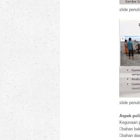
slide penul
slide penul
Aspek poli
Kegunaan pa
bahan bak
bahan dasa