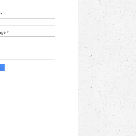
l
*
age
*