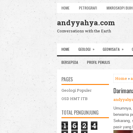
HOME
PETROGRAFI
MIKROSKOPI BIJIH
andyyahya.com
Conversations with the Earth
»
»
HOME
GEOLOGI
GEOWISATA
BERSEPEDA
PROFIL PENULIS
PAGES
Home
»
a
Darimana
Geologi Populer
OSD HMT ITB
andyyahy
Umumnya, k
TOTAL PENGUNJUNG
berwarna pu
Sekarang, s
1
6
2
4
pasir yang 