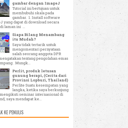
gambar dengan ImageJ
Tutorial ini bertujuan untuk
membubuhi skala pada
gambar. 1. Install software
J yang dapat di download secara
di laman ini ...
Siapa Bilang Menambang
itu Mudah?
Saya tidak tertarik untuk
mengomentari pernyataan
salah seorang anggota DPR
mengatakan tentang pengolahan emas
ampang . Mungk...
Perlit, produk letusan
gunung berapi, (Cerita dari
Provinsi Lopburi, Thailand)
Perlite Suatu kesempatan yang
langka, ketika saya berkunjung
mengikuti seminar internasional di
nd, saya mendapat ke...
K KE PENULIS