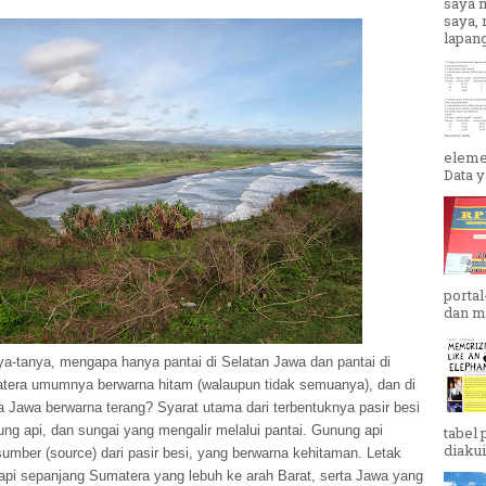
saya 
saya,
lapang
eleme
Data y
portal
dan me
ya-tanya, mengapa hanya pantai di Selatan Jawa dan pantai di
tera umumnya berwarna hitam (walaupun tidak semuanya), dan di
a Jawa berwarna terang? Syarat utama dari terbentuknya pasir besi
ng api, dan sungai yang mengalir melalui pantai. Gunung api
tabel 
diakui
umber (source) dari pasir besi, yang berwarna kehitaman. Letak
api sepanjang Sumatera yang lebuh ke arah Barat, serta Jawa yang