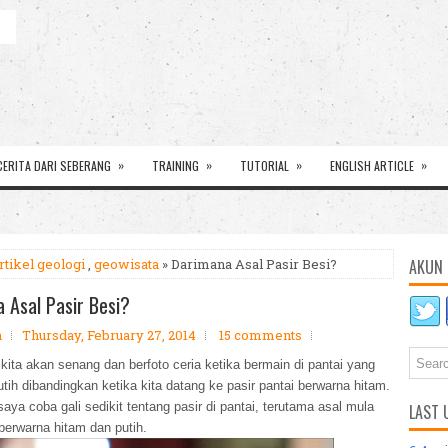
»
»
»
»
CERITA DARI SEBERANG
TRAINING
TUTORIAL
ENGLISH ARTICLE
rtikel geologi
,
geowisata
» Darimana Asal Pasir Besi?
AKUN 
 Asal Pasir Besi?
a
Thursday, February 27, 2014
15 comments
ita akan senang dan berfoto ceria ketika bermain di pantai yang
tih dibandingkan ketika kita datang ke pasir pantai berwarna hitam.
aya coba gali sedikit tentang pasir di pantai, terutama asal mula
LAST 
berwarna hitam dan putih.