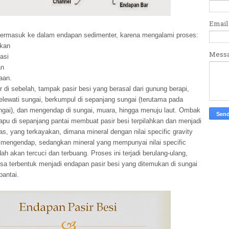
Emai
 termasuk ke dalam endapan sedimenter, karena mengalami proses:
akan
Mess
tasi
an
aan.
 di sebelah, tampak pasir besi yang berasal dari gunung berapi,
elewati sungai, berkumpul di sepanjang sungai (terutama pada
ngai), dan mengendap di sungai, muara, hingga menuju laut. Ombak
pu di sepanjang pantai membuat pasir besi terpilahkan dan menjadi
as, yang terkayakan, dimana mineral dengan nilai specific gravity
n mengendap, sedangkan mineral yang mempunyai nilai specific
dah akan tercuci dan terbuang. Proses ini terjadi berulang-ulang,
isa terbentuk menjadi endapan pasir besi yang ditemukan di sungai
pantai.