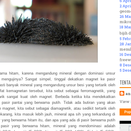
6 Apri
2 Apri
geome
26 Ma
mikro
18 Ma
bijih 
5 Febr
28 Jan
menul
16 De
freew
8 Des
5 Des
warna hitam, karena mengandung mineral dengan dominasi unsur
 mengujinya? Sangat simpel, tinggal dekatkan magnet ke pasir
TENTA
pasti banyak mineral yang mengandung unsur besi yang tertarik oleh
fat kemagnetan tersebut, kita sebut sebagai ferromagnetik, yang
an
tarik sangat kuat oleh magnet. Berbeda ketika kita mendekatkan
View 
pasir pantai yang berwarna putih. Tidak ada butiran yang akan
eh magnet, kita sebut sebagai diamagnetik, atau sedikit tertarik oleh
Pop
karang, kita masuk lebih jauh, mineral apa sih yang terkandung di
 yang berwarna hitam itu, dan apa yang ada di pasir berwarna putih
 pasir yang berwarna hitam, mineral yang mendominasi adalah