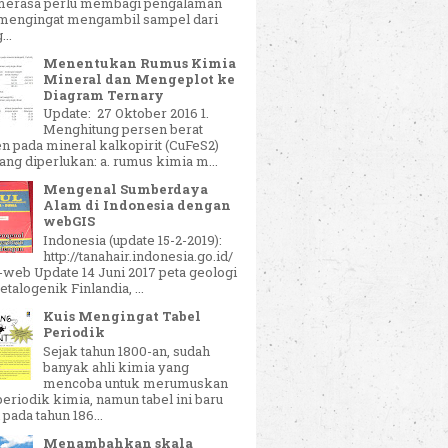
merasa perlu membagi pengalaman
 mengingat mengambil sampel dari
...
Menentukan Rumus Kimia
Mineral dan Mengeplot ke
Diagram Ternary
Update: 27 Oktober 2016 1.
Menghitung persen berat
n pada mineral kalkopirit (CuFeS2)
ang diperlukan: a. rumus kimia m...
Mengenal Sumberdaya
Alam di Indonesia dengan
webGIS
Indonesia (update 15-2-2019):
http://tanahair.indonesia.go.id/
-web Update 14 Juni 2017 peta geologi
talogenik Finlandia, ...
Kuis Mengingat Tabel
Periodik
Sejak tahun 1800-an, sudah
banyak ahli kimia yang
mencoba untuk merumuskan
periodik kimia, namun tabel ini baru
 pada tahun 186...
Menambahkan skala