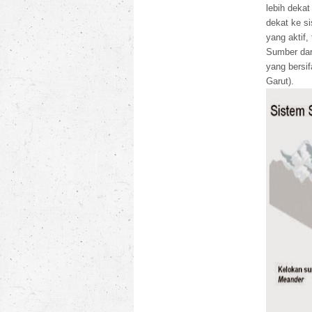
lebih dekat
dekat ke si
yang aktif,
Sumber dari
yang bersif
Garut).