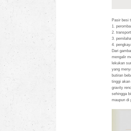
Pasir besi
1. peromb
2. transpor
3. pemilah
4. pengkay
Dari gambar
mengalir m
lekukan su
yang menya
butiran beb
tinggi aka
gravity ren
sehingga b
maupun di 