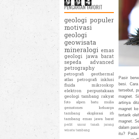
9
9
4
PENCARIAN FAVORIT
geologi populer
motivasi
geologi
geowisata
mineralogi
emas
geologi jawa barat
sepeda
advanced
petrography
petrografi
geothermal
Pasir ber
atlas petrografi
inklusi
besi. Cara
fluida
mikroskop
elektron
perpustakaan
tersebut, 
geologi
tambang rakyat
magnet. Si
foto alpen
batu mulia
artinya di
gemstones
keluarga
magnet ke 
tambang eksplorasi itb
tertarik ol
tambang emas jawa barat
magnet. Se
perlit
unsur tanah jarang
dalam pasir
wisata tambang
itu? Pada