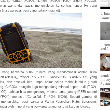
Fe3O4), hematit (Fe2O3), Limonit (Fe2O3.nH2O), Siderit (FeCO3).
elap warna dari pasir, menunjukkan konsentrasi unsur Fe yang
i (ilustrasi pasir besi yang tertarik magnet).
di baw
lainny
(Promo
and b..
 yang berwarna putih, mineral yang mendominasi adalah silika
untuk
rkon (ZrSiO4), felspar (KAlSi3O8 – NaAlSi3O8 – CaAl2Si2O8) yang
nmasy
ink, dan sesekali kita jumpai bekas-bekas makhluk hidup (koral)
Perta
ng (CaCO3), mungkin juga mengandung mineral seperti rutil (TiO2),
(SnO2), bahkan bisa mengandung mineral tanah jarang (REE) seperti
YPO4), monasit [(Ce,La,Nd, Th(PO4, SiO4)]. Seperti gambar di
 menunjukkan pasir pantai di Pantai Pelabuhan Ratu, Sukabumi,
nasi oleh mineral yang berwarna terang yaitu silika dan felspar.