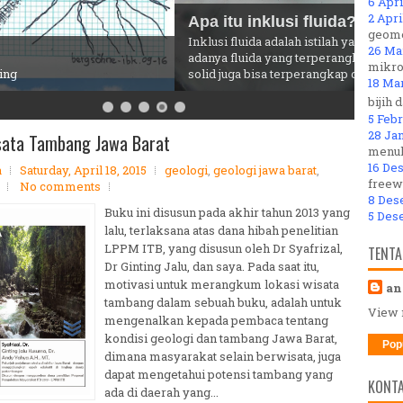
6 Apri
2 Apri
u inklusi fluida?
geome
fluida adalah istilah yang digunakan untuk menjelaskan
26 Ma
fluida yang terperangkap selama kristal tumbuh. Gas dan
mikro
ga bisa terperangkap di dalam mineral.
18 Ma
bijih 
5 Febr
28 Jan
sata Tambang Jawa Barat
menul
16 De
a
Saturday, April 18, 2015
geologi
,
geologi jawa barat
,
freew
No comments
8 Des
Buku ini disusun pada akhir tahun 2013 yang
5 Des
lalu, terlaksana atas dana hibah penelitian
LPPM ITB, yang disusun oleh Dr Syafrizal,
TENTA
Dr Ginting Jalu, dan saya. Pada saat itu,
motivasi untuk merangkum lokasi wisata
an
tambang dalam sebuah buku, adalah untuk
View 
mengenalkan kepada pembaca tentang
kondisi geologi dan tambang Jawa Barat,
Pop
dimana masyarakat selain berwisata, juga
dapat mengetahui potensi tambang yang
KONTA
ada di daerah yang...