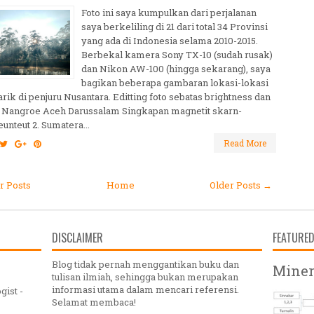
Foto ini saya kumpulkan dari perjalanan
saya berkeliling di 21 dari total 34 Provinsi
yang ada di Indonesia selama 2010-2015.
Berbekal kamera Sony TX-10 (sudah rusak)
dan Nikon AW-100 (hingga sekarang), saya
bagikan beberapa gambaran lokasi-lokasi
ik di penjuru Nusantara. Editting foto sebatas brightness dan
 1. Nangroe Aceh Darussalam Singkapan magnetit skarn-
unteut 2. Sumatera...
Read More
 Posts
Home
Older Posts →
DISCLAIMER
FEATURE
Blog tidak pernah menggantikan buku dan
Miner
tulisan ilmiah, sehingga bukan merupakan
informasi utama dalam mencari referensi.
gist -
Selamat membaca!