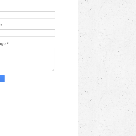
l
*
age
*