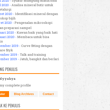
l 2020 -
Syukur mumpung masih bisa
l 2020 -
Analisa mineral butir untuk
talurgi
ret 2020 -
Identifikasi mineral dengan
skop bijih
ret 2020 -
Pengenalan mikroskopi
dan preparasi sampel
uari 2020 -
Kawan baik yang baik hati
uari 2020 -
Membaca untuk bisa
is
sember 2019 -
Curve fitting dengan
are fityk
ember 2019 -
Talk and training
ember 2019 -
Jatuh, bangkit dan berlari
NG PENULIS
dyyahya
my complete profile
ular
Blog Archives
Contact
K KE PENULIS