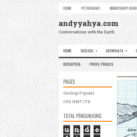
HOME
PETROGRAFI
MIKROSKOPI BIJIH
andyyahya.com
Conversations with the Earth
»
»
HOME
GEOLOGI
GEOWISATA
BERSEPEDA
PROFIL PENULIS
PAGES
Geologi Populer
OSD HMT ITB
TOTAL PENGUNJUNG
u
n
d
e