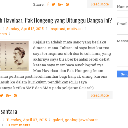
Share:
Read More
Name
 Havelaar, Pak Hoegeng yang Ditunggu Bangsa ini?
Emai
a
Sunday, April 12, 2015
inspirasi
,
motivasi
nts
Mess
Kejujuran adalah mata uang yang berlaku
dimana-mana. Tulisan ini saya buat karena
saya terinspirasi oleh dua tokoh lama, yang
akhirnya saya bisa berkenalan lebih dekat
karena saya membaca autobiografi nya.
Max Havelaar dan Pak Hoegeng Imam
ama pertama pasti lebih familiar bagi banyak orang, karena
masuk ke dalam kurikulum pendidikan (dulu saya
annya ketika SMP dan SMA pada pelajaran Sejarah),...
Read More
usantara
a
Tuesday, April 07, 2015
galeri
,
geologi jawa barat
,
10 comments