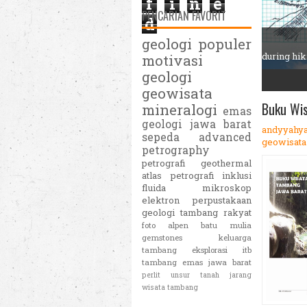
f
i
n
e
PENCARIAN FAVORIT
Apa it
d
Inklusi 
geologi populer
adanya 
solid ju
motivasi
geologi
1
2
3
4
5
geowisata
Buku Wi
mineralogi
emas
geologi jawa barat
andyyahy
sepeda
advanced
geowisata
petrography
petrografi
geothermal
atlas petrografi
inklusi
fluida
mikroskop
elektron
perpustakaan
geologi
tambang rakyat
foto alpen
batu mulia
gemstones
keluarga
tambang eksplorasi itb
tambang emas jawa barat
perlit
unsur tanah jarang
wisata tambang