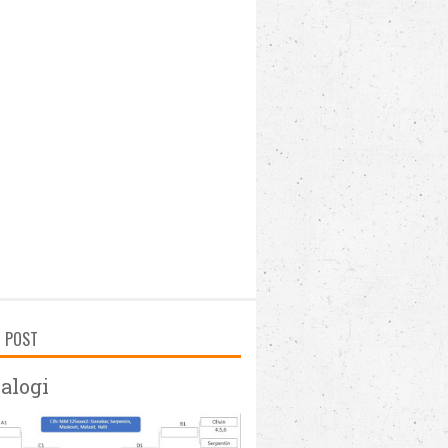
D POST
alogi