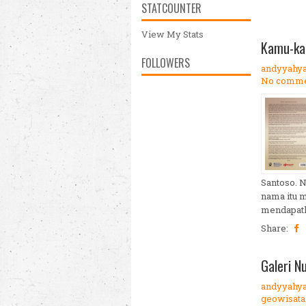
STATCOUNTER
View My Stats
Kamu-kah
FOLLOWERS
andyyahy
No comme
Santoso. N
nama itu 
mendapatk
Share:
Galeri N
andyyahy
geowisata