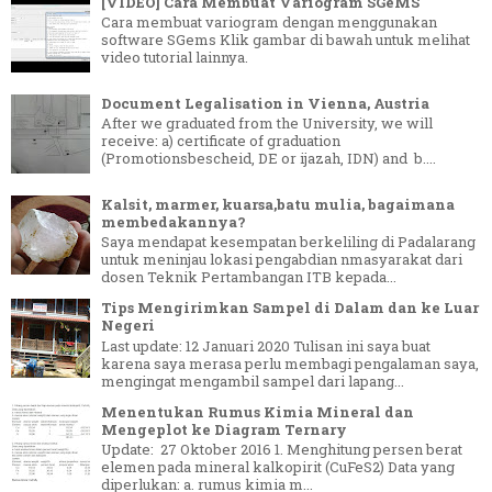
[VIDEO] Cara Membuat Variogram SGeMS
Cara membuat variogram dengan menggunakan
software SGems Klik gambar di bawah untuk melihat
video tutorial lainnya.
Document Legalisation in Vienna, Austria
After we graduated from the University, we will
receive: a) certificate of graduation
(Promotionsbescheid, DE or ijazah, IDN) and b....
Kalsit, marmer, kuarsa,batu mulia, bagaimana
membedakannya?
Saya mendapat kesempatan berkeliling di Padalarang
untuk meninjau lokasi pengabdian nmasyarakat dari
dosen Teknik Pertambangan ITB kepada...
Tips Mengirimkan Sampel di Dalam dan ke Luar
Negeri
Last update: 12 Januari 2020 Tulisan ini saya buat
karena saya merasa perlu membagi pengalaman saya,
mengingat mengambil sampel dari lapang...
Menentukan Rumus Kimia Mineral dan
Mengeplot ke Diagram Ternary
Update: 27 Oktober 2016 1. Menghitung persen berat
elemen pada mineral kalkopirit (CuFeS2) Data yang
diperlukan: a. rumus kimia m...