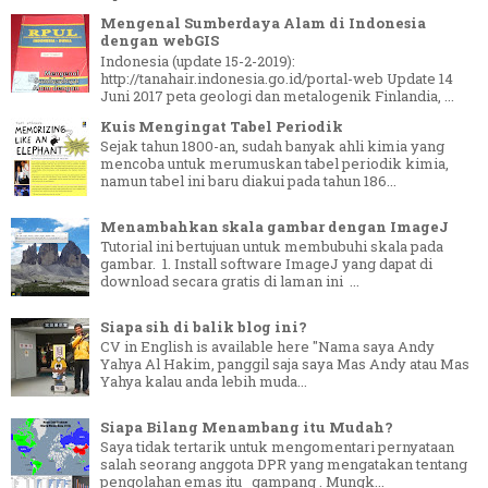
Mengenal Sumberdaya Alam di Indonesia
dengan webGIS
Indonesia (update 15-2-2019):
http://tanahair.indonesia.go.id/portal-web Update 14
Juni 2017 peta geologi dan metalogenik Finlandia, ...
Kuis Mengingat Tabel Periodik
Sejak tahun 1800-an, sudah banyak ahli kimia yang
mencoba untuk merumuskan tabel periodik kimia,
namun tabel ini baru diakui pada tahun 186...
Menambahkan skala gambar dengan ImageJ
Tutorial ini bertujuan untuk membubuhi skala pada
gambar. 1. Install software ImageJ yang dapat di
download secara gratis di laman ini ...
Siapa sih di balik blog ini?
CV in English is available here "Nama saya Andy
Yahya Al Hakim, panggil saja saya Mas Andy atau Mas
Yahya kalau anda lebih muda...
Siapa Bilang Menambang itu Mudah?
Saya tidak tertarik untuk mengomentari pernyataan
salah seorang anggota DPR yang mengatakan tentang
pengolahan emas itu gampang . Mungk...