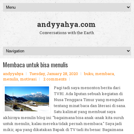
andyyahya.com
Conversations with the Earth
Membaca untuk bisa menulis
andyyahya
Tuesday, January 28, 2020
buku
,
membaca
,
menulis
,
motivasi
2 comments
Pagi tadi saya menonton berita dari
TVRI. Ada liputan sebuah kegiatan di
Nusa Tenggara Timur yang mengulas
tentang minat baca dan literasi di sana.
Satu kalimat yang membuat saya
akhirnya menulis blog ini: "bagaimana bisa anak-anak kita suruh
untuk menulis, kalau mereka tidak pernah membaca." Saya jadi
mikir, apa yang dikatakan Bapak di TV tadi itu benar. Bagaimana