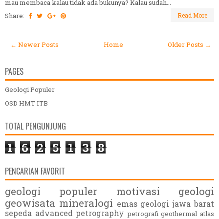
mau membaca kalau tidak ada bukunya? Kalau sudah...
Share:
Read More
← Newer Posts
Home
Older Posts →
PAGES
Geologi Populer
OSD HMT ITB
TOTAL PENGUNJUNG
1
6
2
5
1
3
8
PENCARIAN FAVORIT
geologi populer
motivasi
geologi
geowisata
mineralogi
emas
geologi jawa barat
sepeda
advanced petrography
petrografi
geothermal
atlas