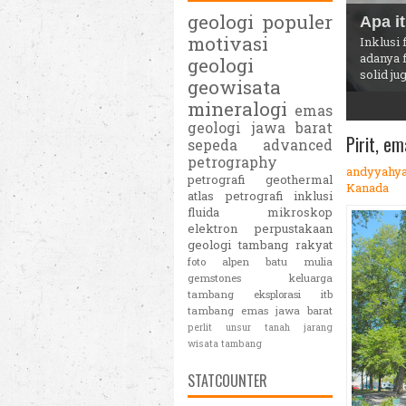
geologi populer
Situ 
motivasi
50 km d
geologi
mata ai
geowisata
mineralogi
1
2
3
4
5
emas
geologi jawa barat
Pirit, e
sepeda
advanced
petrography
andyyahy
petrografi
geothermal
Kanada
atlas petrografi
inklusi
fluida
mikroskop
elektron
perpustakaan
geologi
tambang rakyat
foto alpen
batu mulia
gemstones
keluarga
tambang eksplorasi itb
tambang emas jawa barat
perlit
unsur tanah jarang
wisata tambang
STATCOUNTER