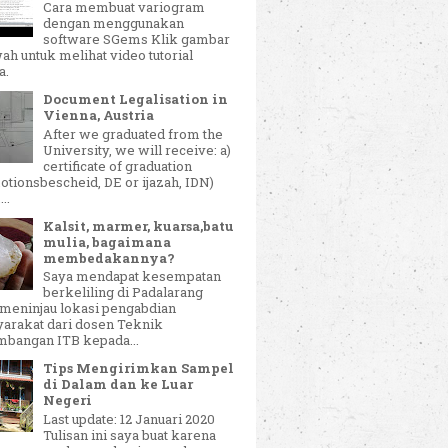
Cara membuat variogram
dengan menggunakan
software SGems Klik gambar
ah untuk melihat video tutorial
a.
Document Legalisation in
Vienna, Austria
After we graduated from the
University, we will receive: a)
certificate of graduation
tionsbescheid, DE or ijazah, IDN)
..
Kalsit, marmer, kuarsa,batu
mulia, bagaimana
membedakannya?
Saya mendapat kesempatan
berkeliling di Padalarang
 meninjau lokasi pengabdian
arakat dari dosen Teknik
mbangan ITB kepada...
Tips Mengirimkan Sampel
di Dalam dan ke Luar
Negeri
Last update: 12 Januari 2020
Tulisan ini saya buat karena