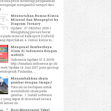
merasa perlu membagi pengalaman
 mengingat mengambil sampel dari
...
Menentukan Rumus Kimia
Mineral dan Mengeplot ke
Diagram Ternary
Update: 27 Oktober 2016 1.
Menghitung persen berat
n pada mineral kalkopirit (CuFeS2)
ang diperlukan: a. rumus kimia m...
Mengenal Sumberdaya
Alam di Indonesia dengan
webGIS
Indonesia (update 15-2-2019):
http://tanahair.indonesia.go.id/
-web Update 14 Juni 2017 peta geologi
talogenik Finlandia, ...
Menambahkan skala
gambar dengan ImageJ
Tutorial ini bertujuan untuk
membubuhi skala pada
gambar. 1. Install software
J yang dapat di download secara
di laman ini ...
Kuis Mengingat Tabel