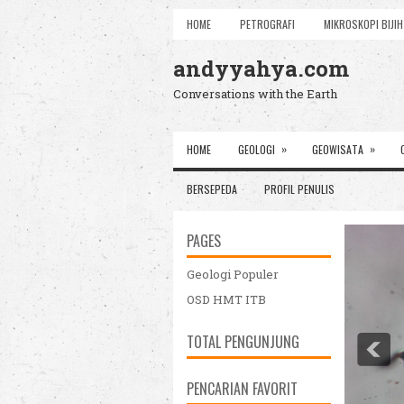
HOME
PETROGRAFI
MIKROSKOPI BIJIH
andyyahya.com
Conversations with the Earth
»
»
HOME
GEOLOGI
GEOWISATA
BERSEPEDA
PROFIL PENULIS
PAGES
Geologi Populer
OSD HMT ITB
TOTAL PENGUNJUNG
PENCARIAN FAVORIT