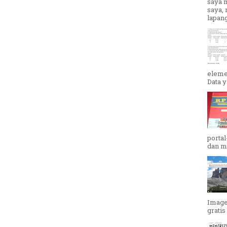
saya 
saya,
lapang
eleme
Data y
portal
dan me
Image
gratis 