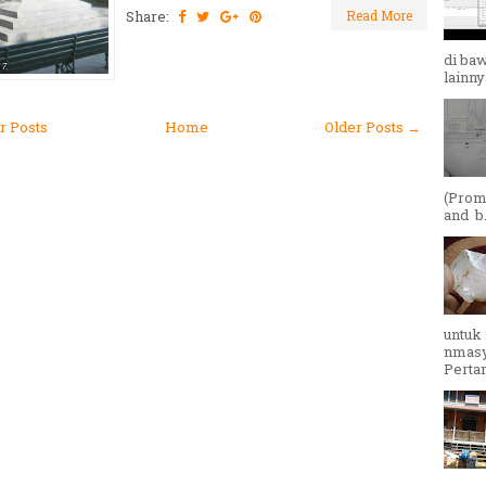
Share:
Read More
di baw
lainny
 Posts
Home
Older Posts →
(Promo
and b..
untuk
nmasy
Perta