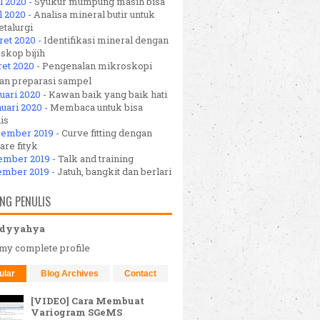
l 2020 -
Syukur mumpung masih bisa
l 2020 -
Analisa mineral butir untuk
talurgi
ret 2020 -
Identifikasi mineral dengan
skop bijih
ret 2020 -
Pengenalan mikroskopi
dan preparasi sampel
uari 2020 -
Kawan baik yang baik hati
uari 2020 -
Membaca untuk bisa
is
sember 2019 -
Curve fitting dengan
are fityk
ember 2019 -
Talk and training
ember 2019 -
Jatuh, bangkit dan berlari
NG PENULIS
dyyahya
my complete profile
ular
Blog Archives
Contact
[VIDEO] Cara Membuat
Variogram SGeMS