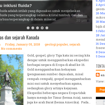
6 Apri
2 Apri
geome
Cisanti di Pengalengan, Bandung
26 Ma
ari Bandung, Situ Cisanti terkenal karena menjadi sumber
mikro
r sungai Citarum
18 Ma
bijih 
5 Febr
28 Jan
mas dan sejarah Kanada
menul
16 De
a
Friday, January 05, 2018
geologi populer
,
sejarah
freew
No comments
8 Des
Gold, gospel, glory Tiga kata ini sering kita
5 Des
dengar untuk menggambarkan ekspedisi
berbagai negara di Eropa di abad ke-16.
TENTA
Gold menggambarkan kekayaan
(penguasaan sumber daya alam, misal
an
rempah-rempah), gospel menggambarkan
View 
misi suci untuk menyebarkan agama,
sedangkan glory artinya kejayaan.
Pop
Ekspedisi beberapa negara Eropa tidak
hanya menuju ke Timur (benua Asia), namun
juga ke arah Barat (benua Amerika). Pada...