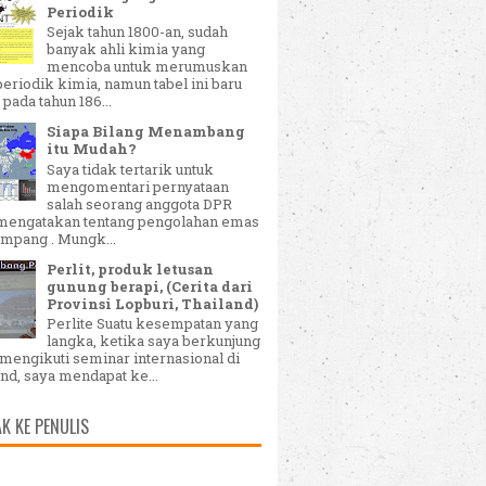
Periodik
Sejak tahun 1800-an, sudah
banyak ahli kimia yang
mencoba untuk merumuskan
periodik kimia, namun tabel ini baru
 pada tahun 186...
Siapa Bilang Menambang
itu Mudah?
Saya tidak tertarik untuk
mengomentari pernyataan
salah seorang anggota DPR
mengatakan tentang pengolahan emas
ampang . Mungk...
Perlit, produk letusan
gunung berapi, (Cerita dari
Provinsi Lopburi, Thailand)
Perlite Suatu kesempatan yang
langka, ketika saya berkunjung
mengikuti seminar internasional di
nd, saya mendapat ke...
K KE PENULIS