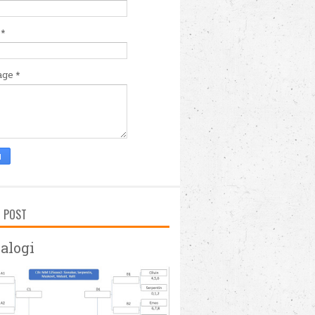
l
*
age
*
D POST
alogi