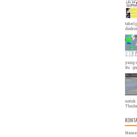
tabel 
diakui
yang 
itu g
untuk 
Thaila
KONTA
Name