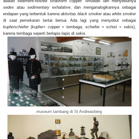
adalah
sediment-hosted stratiform copper.
Ilmuwan lain menyebutnya
sedex
atau
sedimentary exhalative
, dan menganalogikannya sebagai
endapan yang terbentuk karena aktivitas
black smoker
atau
white smoker
di saat pemekaran lantai benua. Ada lagi yang menyebut sebagai
kupferschiefer
(kupfer= copper = tembaga, schiefer = schist = sekis),
karena tembaga seperti berlapis-lapis di sekis.
museum tambang di St Andreasberg