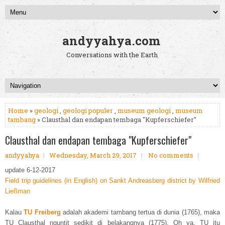
andyyahya.com
Conversations with the Earth
Home
»
geologi
,
geologi populer
,
museum geologi
,
museum
tambang
» Clausthal dan endapan tembaga "Kupferschiefer"
Clausthal dan endapan tembaga "Kupferschiefer"
andyyahya
Wednesday, March 29, 2017
No comments
update 6-12-2017
Field trip guidelines (in English) on Sankt Andreasberg district by Wilfried
Ließman
Kalau
TU Freiberg
adalah akademi tambang tertua di dunia (1765), maka
TU Clausthal nguntit sedikit di belakangnya (1775). Oh ya, TU itu