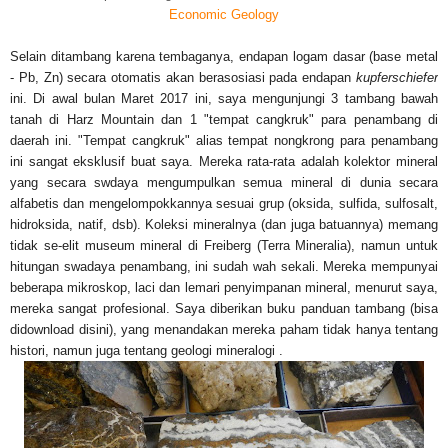
Economic Geology
Selain ditambang karena tembaganya, endapan logam dasar (base metal
- Pb, Zn) secara otomatis akan berasosiasi pada endapan
kupferschiefer
ini. Di awal bulan Maret 2017 ini, saya mengunjungi 3 tambang bawah
tanah di Harz Mountain dan 1 "tempat cangkruk" para penambang di
daerah ini. "Tempat cangkruk" alias tempat nongkrong para penambang
ini sangat eksklusif buat saya. Mereka rata-rata adalah kolektor mineral
yang secara swdaya mengumpulkan semua mineral di dunia secara
alfabetis dan mengelompokkannya sesuai grup (oksida, sulfida, sulfosalt,
hidroksida, natif, dsb). Koleksi mineralnya (dan juga batuannya) memang
tidak se-elit museum mineral di Freiberg (Terra Mineralia), namun untuk
hitungan swadaya penambang, ini sudah wah sekali. Mereka mempunyai
beberapa mikroskop, laci dan lemari penyimpanan mineral, menurut saya,
mereka sangat profesional. Saya diberikan buku panduan tambang (bisa
didownload disini), yang menandakan mereka paham tidak hanya tentang
histori, namun juga tentang
geologi mineralogi .