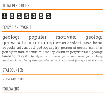
TOTAL PENGUNJUNG
1
6
2
5
0
5
2
PENCARIAN FAVORIT
geologi populer
motivasi
geologi
geowisata
mineralogi
emas
geologi jawa barat
sepeda
advanced petrography
petrografi
geothermal
atlas
petrografi
inklusi fluida
mikroskop elektron
perpustakaan geologi
tambang rakyat
foto alpen
batu mulia
gemstones
keluarga
tambang
eksplorasi itb
tambang emas jawa barat
perlit
unsur tanah jarang
wisata tambang
STATCOUNTER
View My Stats
FOLLOWERS