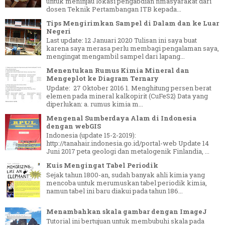
untuk meninjau lokasi pengabdian nmasyarakat dari
dosen Teknik Pertambangan ITB kepada...
Tips Mengirimkan Sampel di Dalam dan ke Luar
Negeri
Last update: 12 Januari 2020 Tulisan ini saya buat
karena saya merasa perlu membagi pengalaman saya,
mengingat mengambil sampel dari lapang...
Menentukan Rumus Kimia Mineral dan
Mengeplot ke Diagram Ternary
Update: 27 Oktober 2016 1. Menghitung persen berat
elemen pada mineral kalkopirit (CuFeS2) Data yang
diperlukan: a. rumus kimia m...
Mengenal Sumberdaya Alam di Indonesia
dengan webGIS
Indonesia (update 15-2-2019):
http://tanahair.indonesia.go.id/portal-web Update 14
Juni 2017 peta geologi dan metalogenik Finlandia, ...
Kuis Mengingat Tabel Periodik
Sejak tahun 1800-an, sudah banyak ahli kimia yang
mencoba untuk merumuskan tabel periodik kimia,
namun tabel ini baru diakui pada tahun 186...
Menambahkan skala gambar dengan ImageJ
Tutorial ini bertujuan untuk membubuhi skala pada